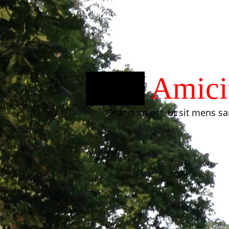
ATV
Amici
"Orandum est, ut sit mens sa