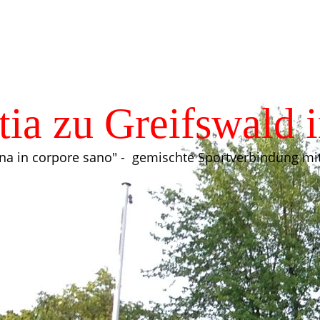
tia zu Greifswald 
na in corpore sano" - gemischte Sportverbindung mit